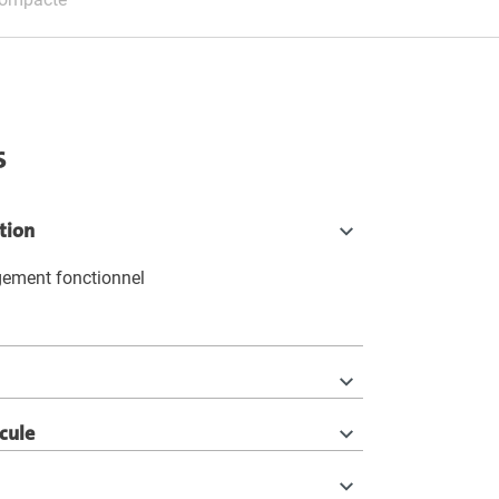
s
tion
gement fonctionnel
icule