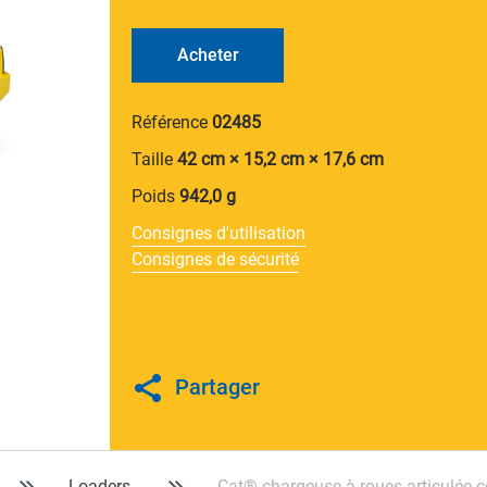
Acheter
Référence
02485
Taille
42 cm × 15,2 cm × 17,6 cm
Poids
942,0 g
Consignes d'utilisation
Consignes de sécurité
Partager
Loaders
Cat® chargeuse à roues articulée 