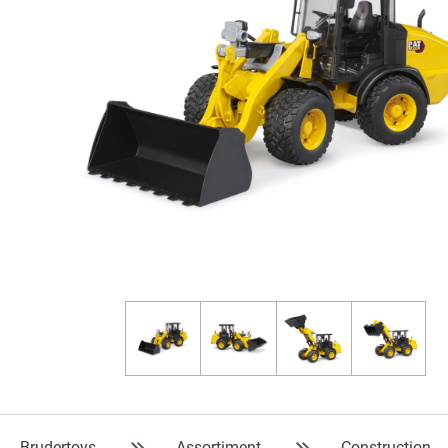
Brudertoys
Assortiment
Construction