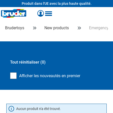
Produit dans l'UE avec la plus haute qualité.
tenu principal
Brudertoys
New products
Emergency
Tout réinitialiser
(0)
Afficher les nouveautés en premier
Aucun produit n'a été trouvé.