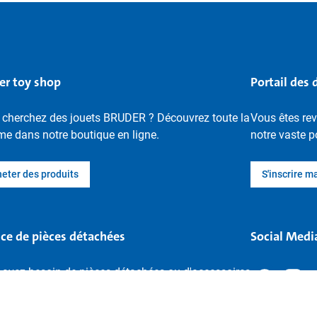
er toy shop
Portail des 
 cherchez des jouets BRUDER ? Découvrez toute la
Vous êtes re
e dans notre boutique en ligne.
notre vaste p
eter des produits
S'inscrire m
ice de pièces détachées
Social Medi
 avez besoin de pièces détachées ou d'accessoires
votre jouet BRUDER ? Vous les trouverez ici.