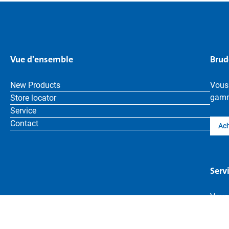
Vue d'ensemble
Brud
New Products
Vous
gamm
Store locator
Service
Contact
Ach
Serv
Vous
pour 