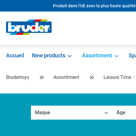
Produit dans l'UE avec la plus haute qualité
recherche
Passer à la navigation principale
Accueil
New products
Assortiment
Sp
Brudertoys
Assortiment
Leisure Time
Maque
Âge