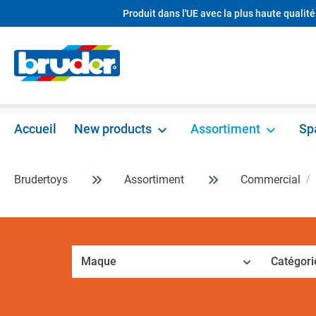
Produit dans l'UE avec la plus haute qualité
recherche
Passer à la navigation principale
Accueil
New products
Assortiment
Sp
Brudertoys
Assortiment
Commercial
Maque
Catégori