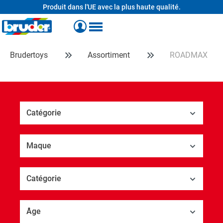
Produit dans l'UE avec la plus haute qualité.
tenu principal
Brudertoys
Assortiment
ROADMAX
Catégorie
Maque
Catégorie
Âge