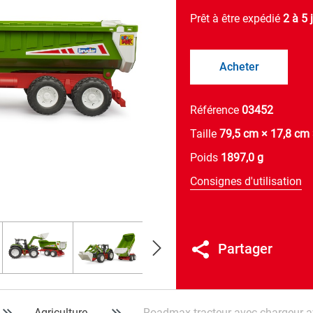
Prêt à être expédié
2 à 5 
Acheter
Référence
03452
Taille
79,5 cm × 17,8 cm
Poids
1897,0 g
Consignes d'utilisation
Partager
Agriculture
Roadmax tracteur avec chargeur a