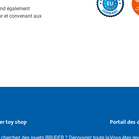
nd également
ur et convenant aux
er toy shop
Portail des 
 cherchez des jouets BRUDER ? Découvrez toute la
Vous êtes re