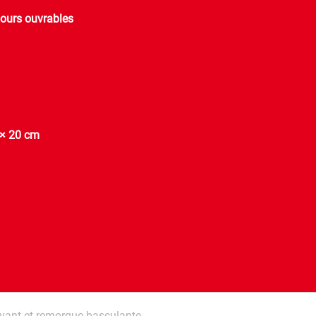
jours ouvrables
 × 20 cm
vant et remorque basculante