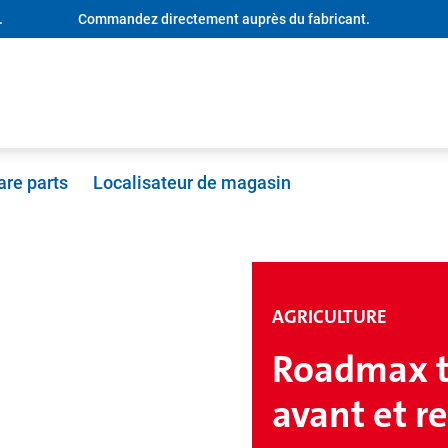
.
Commandez directement auprès du fabricant.
are parts
Localisateur de magasin
AGRICULTURE
Roadmax t
avant et 