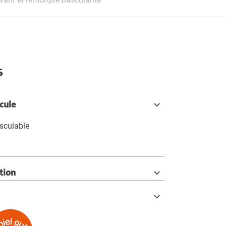
s
icule
sculable
tion