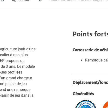
Points fort
riculture jouit d’une
Carrosserie de véh
culier à nos plus
Remorque ba
DER propose un
 de 3 ans. Le modèle
oues profilées
 d’un grand chargeur
Déplacement/fonc
d plaisir de jeu
rend une remorque
Généralités
laisir de jeu dans la