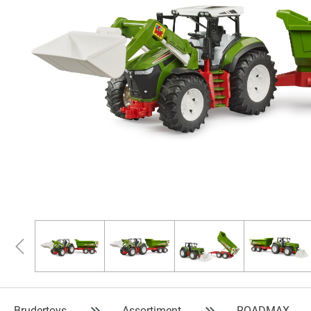
Brudertoys
Assortiment
ROADMAX