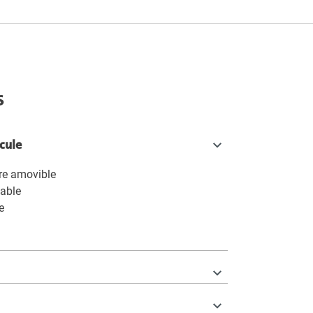
s
icule
ère amovible
able
e