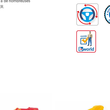
r à de nombreuses
ER.