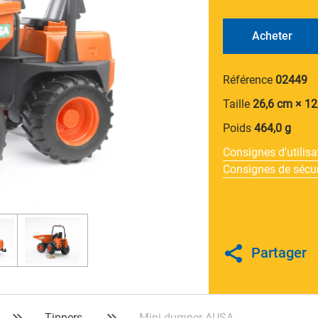
Acheter
Référence
02449
Taille
26,6 cm × 12
Poids
464,0 g
Consignes d'utilisa
Consignes de sécur
Partager
Tippers
Mini-dumper AUSA