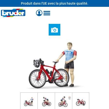
Produit dans l'UE avec la plus haute qualité.
tenu principal