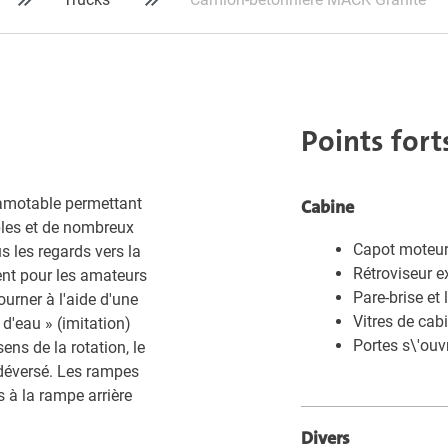
Points fort
camotable permettant
Cabine
ables et de nombreux
Capot moteur
 les regards vers la
Rétroviseur e
ent pour les amateurs
Pare-brise et 
urner à l'aide d'une
Vitres de cab
 d'eau » (imitation)
Portes s\'ouv
ns de la rotation, le
déversé. Les rampes
 à la rampe arrière
Divers