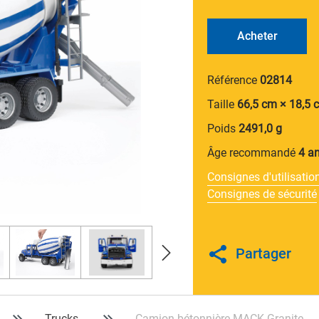
Acheter
Référence
02814
Taille
66,5 cm × 18,5 
Poids
2491,0 g
Âge recommandé
4 an
Consignes d'utilisatio
Consignes de sécurité
Partager
Trucks
Camion-bétonnière MACK Granite