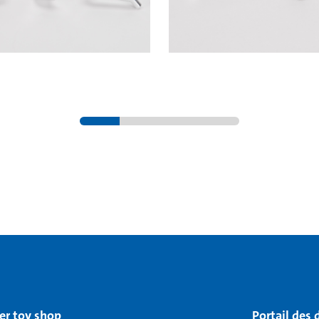
er toy shop
Portail des 