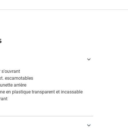
s
 s'ouvrant
xt. escamotables
lunette arrière
ine en plastique transparent et incassable
rant