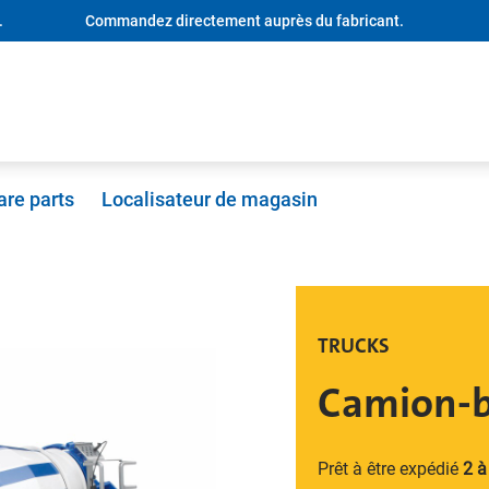
.
Commandez directement auprès du fabricant.
are parts
Localisateur de magasin
TRUCKS
Camion-b
Prêt à être expédié
2 à