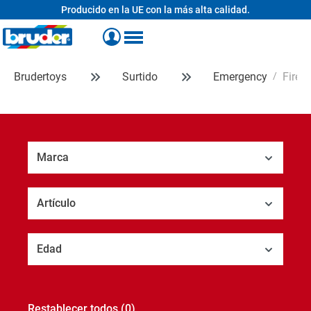
Producido en la UE con la más alta calidad.
enido principal
Brudertoys
Surtido
Emergency
Fire S
Marca
Artículo
Edad
Restablecer todos
(0)