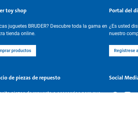
er toy shop
Portal del d
cas juguetes BRUDER? Descubre toda la gama en
¿Es usted di
ra tienda online.
nuestro compl
mprar productos
Regístrese 
icio de piezas de repuesto
Social Medi
sita piezas de repuesto o accesorios para sus
etes BRUDER? Búsquelos aquí.
car piezas de repuesto