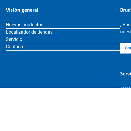
Visión general
Brud
Nuevos productos
¿Bus
nuest
Localizador de tiendas
Servicio
Contacto
Co
Serv
¿Nece
jugu
Bus