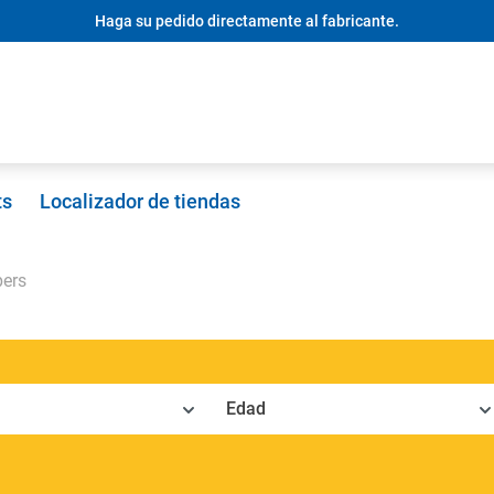
Haga su pedido directamente al fabricante.
ts
Localizador de tiendas
pers
Edad