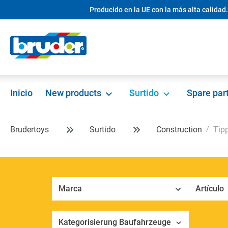
Producido en la UE con la más alta calidad.
 búsqueda
Saltar a la navegación principal
Inicio
New products
Surtido
Spare par
Brudertoys
Surtido
Construction
Tip
Marca
Artículo
Kategorisierung Baufahrzeuge