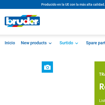
Producido en la UE con la más alta calidad.
 búsqueda
Saltar a la navegación principal
Inicio
New products
Surtido
Spare par
TR
R
Lis