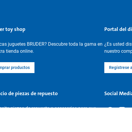
er toy shop
Portal del d
cas juguetes BRUDER? Descubre toda la gama en
¿Es usted di
ra tienda online.
nuestro compl
mprar productos
Regístrese 
icio de piezas de repuesto
Social Medi
sita piezas de repuesto o accesorios para sus
etes BRUDER? Búsquelos aquí.
car piezas de repuesto