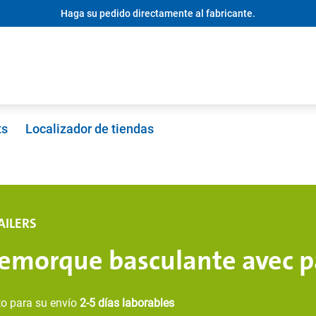
Haga su pedido directamente al fabricante.
ts
Localizador de tiendas
AILERS
emorque basculante avec p
to para su envío
2-5 días laborables