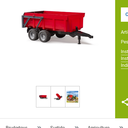
C
Art
Pe
Ins
Ins
Ind
Brudertoys
Surtido
Agriculture