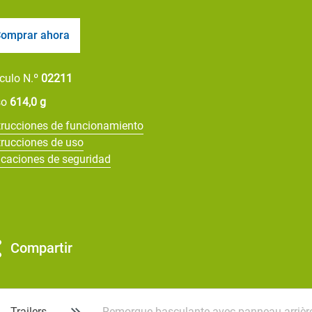
omprar ahora
ículo N.º
02211
so
614,0 g
trucciones de funcionamiento
trucciones de uso
icaciones de seguridad
Compartir
Trailers
Remorque basculante avec panneau arrièr