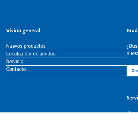
Visión general
Brud
Nuevos productos
¿Bus
nuest
Localizador de tiendas
Servicio
Contacto
Co
Serv
¿Nece
jugu
Bus