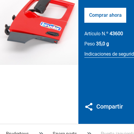
Comprar ahora
Artículo N.º
43600
Peso
35,0 g
Indicaciones de seguri
Compartir
Brudertoys
Spare parts
Puerta izquierd