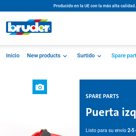
Producido en la UE con la más alta calidad.
 búsqueda
Saltar a la navegación principal
Inicio
New products
Surtido
Spare par
SPARE PARTS
Puerta izq
Listo para su envío
2-5