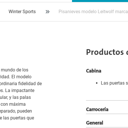
Winter Sports
Pisanieves modelo Leitwolf marca
Productos 
l mundo de los
Cabina
ridad. El modelo
Las puertas 
rdinaria fidelidad de
es. La impactante
lar, y las palas
ve con máxima
Carrocería
separado, pueden
e las puertas que
General