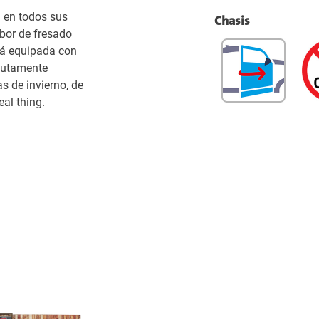
l en todos sus
Chasis
mbor de fresado
stá equipada con
olutamente
s de invierno, de
eal thing.