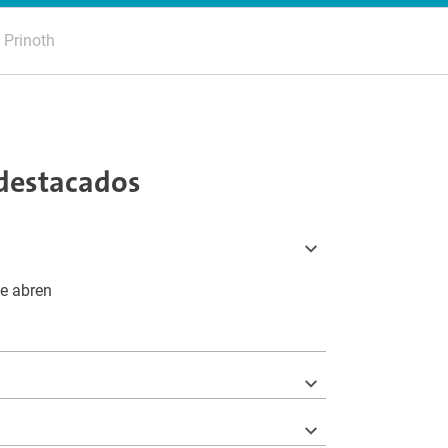
 Prinoth
destacados
se abren