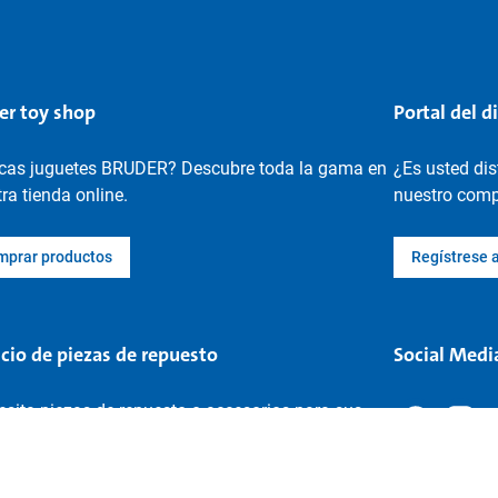
er toy shop
Portal del d
cas juguetes BRUDER? Descubre toda la gama en
¿Es usted di
ra tienda online.
nuestro compl
mprar productos
Regístrese 
icio de piezas de repuesto
Social Medi
sita piezas de repuesto o accesorios para sus
etes BRUDER? Búsquelos aquí.