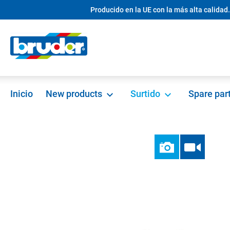
Producido en la UE con la más alta calidad.
 búsqueda
Saltar a la navegación principal
Inicio
New products
Surtido
Spare par