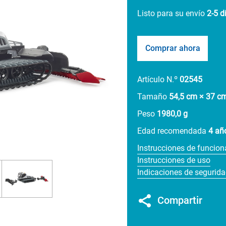
Listo para su envío
2-5 d
Comprar ahora
Artículo N.º
02545
Tamaño
54,5 cm × 37 c
Peso
1980,0 g
Edad recomendada
4 añ
Instrucciones de funcio
Instrucciones de uso
Indicaciones de segurid
Compartir