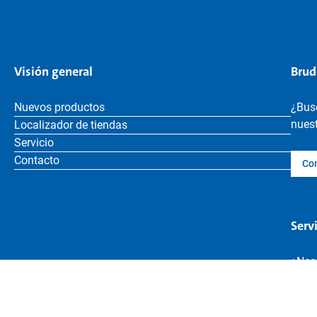
Visión general
Brud
Nuevos productos
¿Bus
nuest
Localizador de tiendas
Servicio
Contacto
Co
Serv
¿Nece
jugu