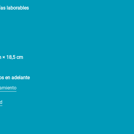
ías laborables
m × 18,5 cm
os en adelante
namiento
ad