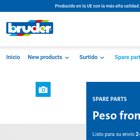
Producido en la UE con la más alta calidad.
 búsqueda
Saltar a la navegación principal
Inicio
New products
Surtido
Spare par
SPARE PARTS
Peso fro
Listo para su envío
2-