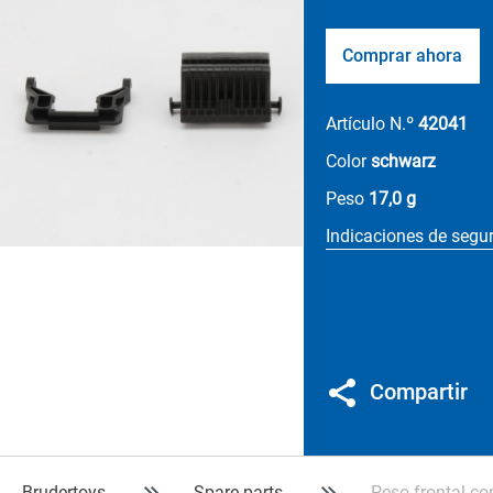
Comprar ahora
Artículo N.º
42041
Color
schwarz
Peso
17,0 g
Indicaciones de segu
Compartir
Brudertoys
Spare parts
Peso frontal c