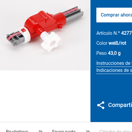
Comprar ahor
Artículo N.º
4277
Color
weiß/rot
Peso
43,0 g
Instrucciones de
Indicaciones de 
Comparti
Brudertoys
Spare parts
Cilindro de ele