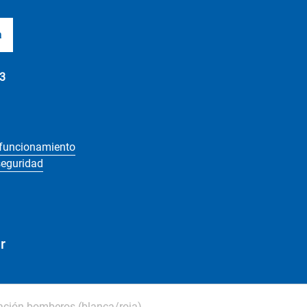
a
3
 funcionamiento
seguridad
r
vación bomberos (blanca/roja)