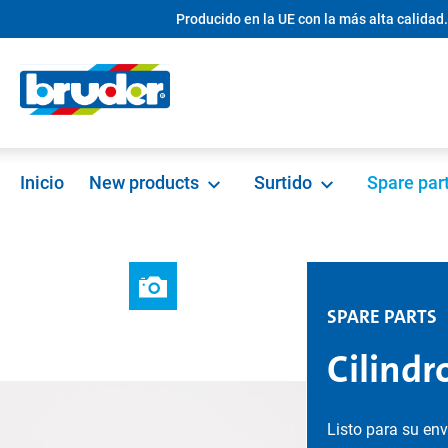
Producido en la UE con la más alta calidad.
 búsqueda
Saltar a la navegación principal
Inicio
New products
Surtido
Spare par
SPARE PARTS
Cilindr
Listo para su en