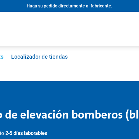
Haga su pedido directamente al fabricante.
ts
Localizador de tiendas
o de elevación bomberos (b
vío
2-5 días laborables